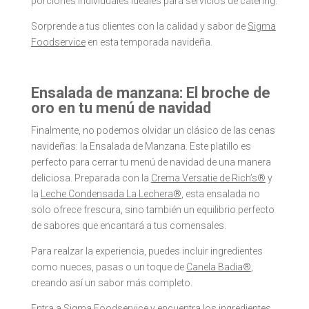
porciones individuales ideales para servicios de catering.
Sorprende a tus clientes con la calidad y sabor de
Sigma
Foodservice
en esta temporada navideña.
Ensalada de manzana: El broche de
oro en tu menú de navidad
Finalmente, no podemos olvidar un clásico de las cenas
navideñas: la Ensalada de Manzana. Este platillo es
perfecto para cerrar tu menú de navidad de una manera
deliciosa. Preparada con la
Crema Versatie de Rich’s®
y
la
Leche Condensada La Lechera®
, esta ensalada no
solo ofrece frescura, sino también un equilibrio perfecto
de sabores que encantará a tus comensales.
Para realzar la experiencia, puedes incluir ingredientes
como nueces, pasas o un toque de
Canela Badia®
,
creando así un sabor más completo.
Entra a
Sigma Foodservice
y encuentra los ingredientes