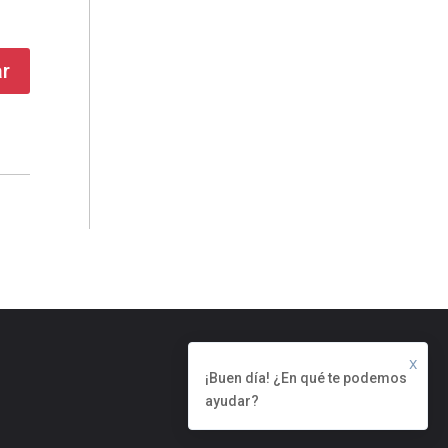
ar
X
¡Buen día! ¿En qué te podemos
ayudar?