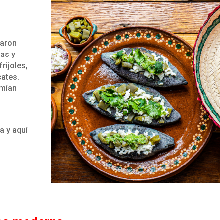
taron
las y
rijoles,
cates.
umían
a y aquí